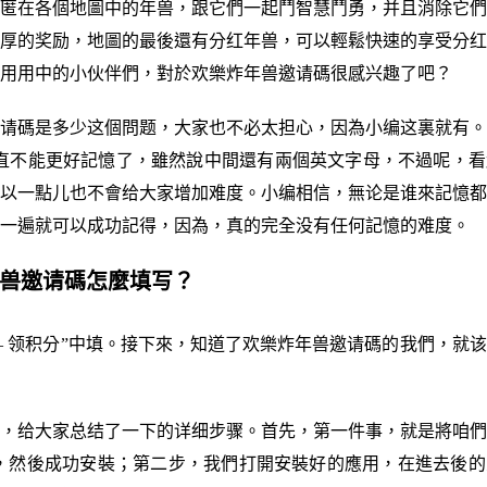
匿在各個地圖中的年兽，跟它們一起鬥智慧鬥勇，并且消除它們
厚的奖励，地圖的最後還有分红年兽，可以輕鬆快速的享受分红
用用中的小伙伴們，對於欢樂炸年兽邀请碼很感兴趣了吧？
请碼是多少这個問题，大家也不必太担心，因為小编这裏就有。
直不能更好記憶了，雖然說中間還有兩個英文字母，不過呢，看
以一點儿也不會给大家增加难度。小编相信，無论是谁來記憶都
一遍就可以成功記得，因為，真的完全没有任何記憶的难度。
年兽邀请碼怎麼填写？
 – 领积分”中填。接下來，知道了欢樂炸年兽邀请碼的我們，就
，给大家总结了一下的详细步骤。首先，第一件事，就是將咱們
來，然後成功安裝；第二步，我們打開安裝好的應用，在進去後