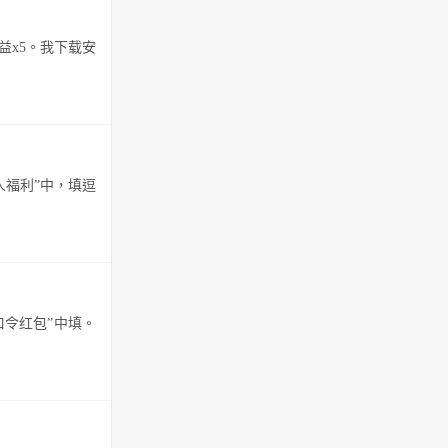
益x5。我下载安
人福利”中，填逗
口令红包”中填。