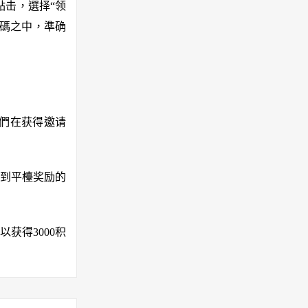
點击，選择“领
碼之中，準确
咱們在获得邀请
到平檯奖励的
获得3000积