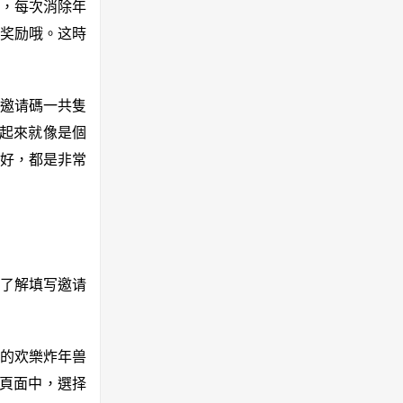
，每次消除年
奖励哦。这時
邀请碼一共隻
起來就像是個
好，都是非常
该了解填写邀请
的欢樂炸年兽
的頁面中，選择