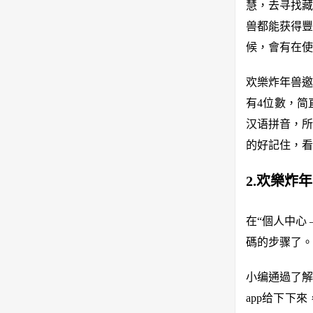
慧，去寻找藏
兽都能获得豐
候，會有在使
欢樂炸年兽邀
有4位數，简
汉语拼音，所
的好記住，看
2.欢樂炸
在“個人中心
碼的步骤了。
小编通過了解
app给下下