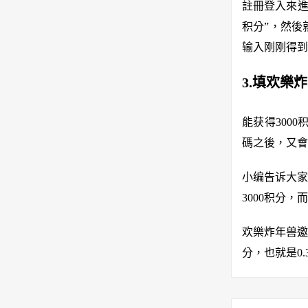
註冊登入來進
积分”，然後
输入刚刚得到
3.填欢樂
能获得300
碼之後，又會
小编告诉大家
3000积分，
欢樂炸年兽邀
分，也就是0.