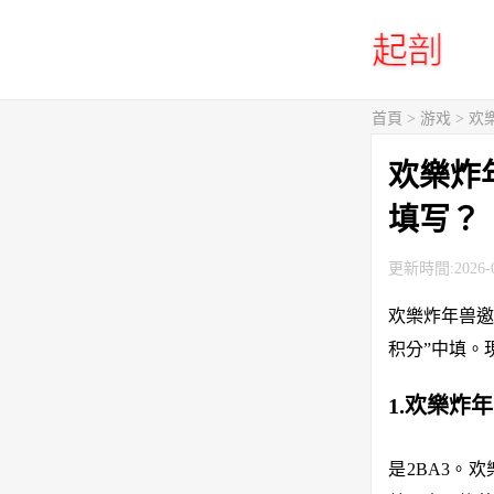
首頁
>
游戏
> 
欢樂炸
填写？
更新時間:2026-0
欢樂炸年兽邀
积分”中填。
1.欢樂炸
是2BA3。