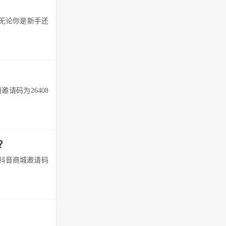
。无论你是新手还
请码为26408
？
抖音商城邀请码