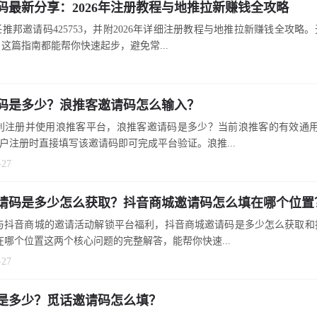
码最新分享：2026年注册教程与地推拉新赚钱全攻略
推邦邀请码425753，并附2026年详细注册教程与地推拉新赚钱全攻略
这篇指南都能帮你快速起步，避免常...
码是多少？浪推客邀请码怎么输入？
利注册并使用浪推客平台，浪推客邀请码是多少？当前浪推客的有效通用邀
用户注册时直接填写该邀请码即可完成平台验证。浪推...
-27
请码是多少怎么获取？抖音商城邀请码怎么填在哪个位置
与抖音商城的邀请活动解锁平台福利，抖音商城邀请码是多少怎么获取和
在哪个位置这两个核心问题的完整解答，能帮你快速...
-27
是多少？觅话邀请码怎么填？