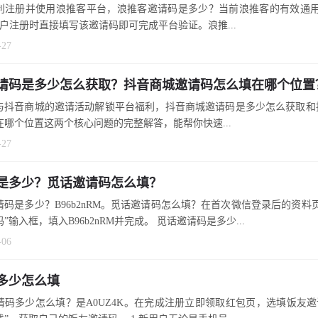
利注册并使用浪推客平台，浪推客邀请码是多少？当前浪推客的有效通用邀
用户注册时直接填写该邀请码即可完成平台验证。浪推...
-27
请码是多少怎么获取？抖音商城邀请码怎么填在哪个位置
与抖音商城的邀请活动解锁平台福利，抖音商城邀请码是多少怎么获取和
在哪个位置这两个核心问题的完整解答，能帮你快速...
-27
是多少？觅话邀请码怎么填？
请码是多少？B96b2nRM。觅话邀请码怎么填？在首次微信登录后的资料
”输入框，填入B96b2nRM并完成。 觅话邀请码是多少...
-06
多少怎么填
请码多少怎么填？是A0UZ4K。在完成注册立即领取红包页，选填饭友邀