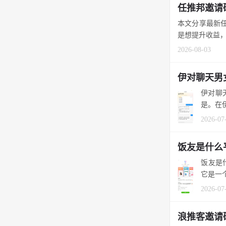
任推邦邀请
本文分享最新任
是想提升收益，
2026-08-03
伊对聊天男
伊对聊
是。在
2026-07
饭友是什么
饭友是
它是一
2026-07
浪推客邀请