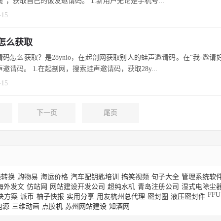
”，获取自己的饭友邀请码。 1.新用户无论是手机号...
-15
怎么获取
请码怎么获取？是28ynio，在起剖网获取别人的蛙声邀请码。在“我-邀请
邀请码。 1.在起剖网，搜索蛙声邀请码，获取28y...
-15
下一页
尾页
线转换
购物易
海运价格
汽车配钥匙培训
搞笑视频
句子大全
管理系统软
海外发文
仿站网
网站建设开发公司
超纯水机
青岛注册公司
湿式电除尘
FFU
决方案
派币
柚子快报
实用分享
用友杭州总代理
密封圈
液压密封件
电源
三维动画
点胶机
苏州网站建设
知酒网