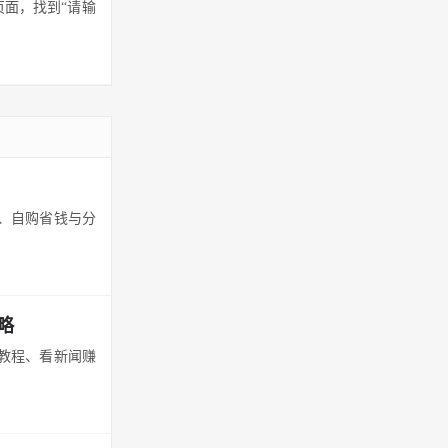
页面，找到“请输
程、自购省钱与分
略
册教程、看新闻赚