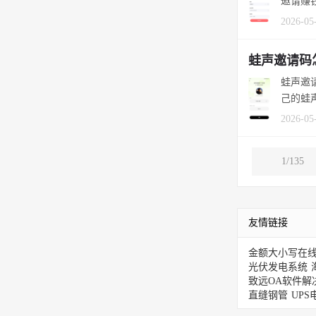
邀请赚钱
2026-05
蛙声邀请码
蛙声邀
己的蛙声
2026-05
1/135
友情链接
金额大小写在
光伏发电系统
致远OA软件解
直缝钢管
UPS