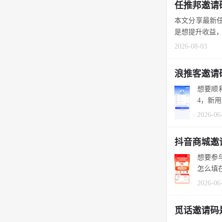
任推邦邀请
本文分享最新任
是想提升收益，
2026-08-03
浪推客邀请
想要顺
4，新
2026-06
抖音商城邀
想要参
怎么填
2026-06
觅话邀请码