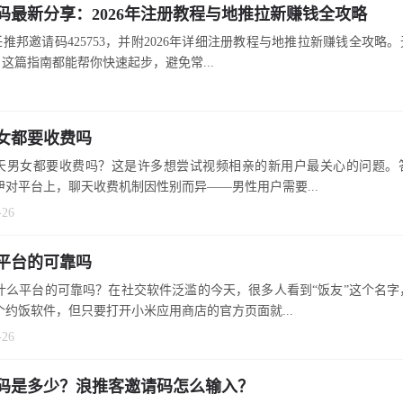
码最新分享：2026年注册教程与地推拉新赚钱全攻略
推邦邀请码425753，并附2026年详细注册教程与地推拉新赚钱全攻略
这篇指南都能帮你快速起步，避免常...
女都要收费吗
天男女都要收费吗？这是许多想尝试视频相亲的新用户最关心的问题。
伊对平台上，聊天收费机制因性别而异——男性用户需要...
-26
平台的可靠吗
什么平台的可靠吗？在社交软件泛滥的今天，很多人看到“饭友”这个名字
个约饭软件，但只要打开小米应用商店的官方页面就...
-26
码是多少？浪推客邀请码怎么输入？