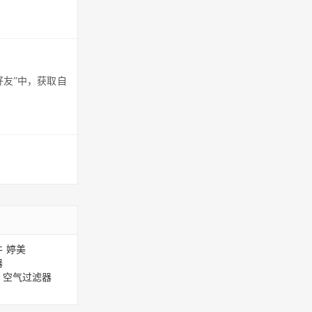
好友”中，获取自
件
婷美
器
空气过滤器