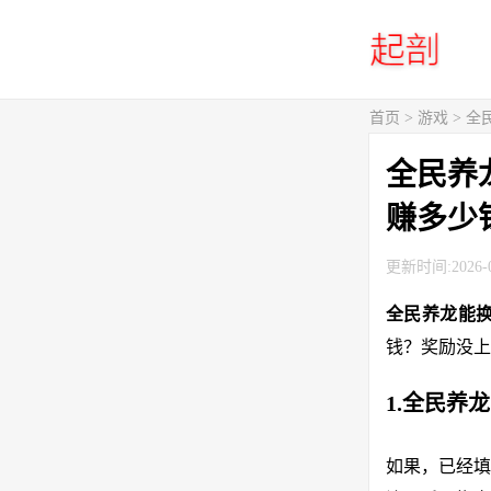
首页
>
游戏
> 
全民养
赚多少
更新时间:2026-0
全民养龙能
钱？奖励没上
1.全民养
如果，已经填