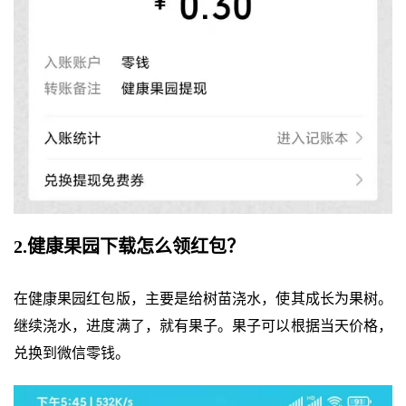
2.健康果园下载怎么领红包？
在健康果园红包版，主要是给树苗浇水，使其成长为果树。
继续浇水，进度满了，就有果子。果子可以根据当天价格，
兑换到微信零钱。