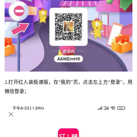
2.打开红人装极速版，在“我的”页，点击左上方“登录”，用
微信登录；