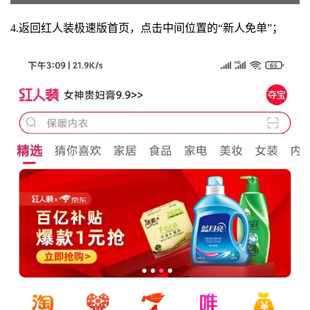
4.返回红人装极速版首页，点击中间位置的“新人免单”；