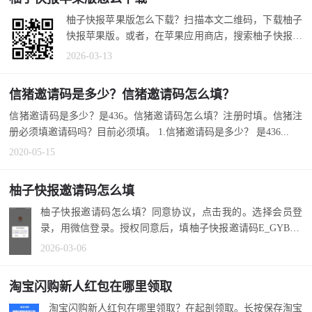
柚子快报苹果版怎么下载？扫描本文二维码，下载柚子
快报苹果版。或者，在苹果应用商店，搜索柚子快报下
载。 1.长按下方柚子快...
2026-03-13
信猪邀请码是多少？信猪邀请码怎么填？
信猪邀请码是多少？是436。信猪邀请码怎么填？注册时填。信猪注
册必须填邀请码吗？目前必须填。 1.信猪邀请码是多少？ 是436...
2020-05-15
柚子快报邀请码怎么填
柚子快报邀请码怎么填？同意协议，点击我的。选择会员登
录，用微信登录。授权同意后，填柚子快报邀请码E_GYBAS
P。 1.新用户打...
2026-03-06
淘宝闪购新人红包在哪里领取
淘宝闪购新人红包在哪里领取？在起剖领取。长按保存淘宝