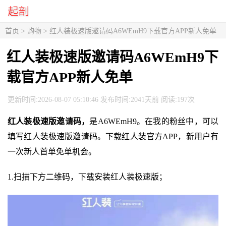
首页
>
购物
> 红人装极速版邀请码A6WEmH9下载官方APP新人免单
红人装极速版邀请码A6WEmH9下
载官方APP新人免单
更新时间:2026-08-07 05:10:46 发布时间:2041天前 阅读:197次
红人装极速版邀请码，
是A6WEmH9。在我的粉丝中，可以
填写红人装极速版邀请码。下载红人装官方APP，新用户有
一次新人首单免单机会。
1.扫描下方二维码，下载安装红人装极速版；