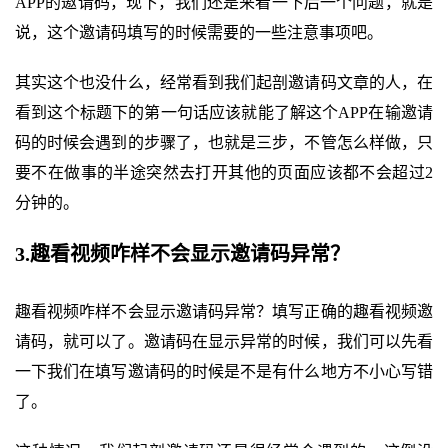
APP的邀请码，现下，我们还是来看一下后一个问题，就是
说，这个邀请码填写的时候需要的一些注意事项吧。
其实这个也没什么，经常看到我们起剖邀请码文章的人，在
看到这个标题下的第一句话应该就能了解这个APP在输邀请
码的时候会遇到的步骤了，也就是三步，不管怎么样做，只
要不在做事的半途突然去打开其他的页面应该都不会超过2
分钟的。
3.趣看视频咋样不会显示邀请码异常？
趣看视频咋样不会显示邀请码异常？填写正确的趣看视频邀
请码，就可以了。邀请码在显示异常的时候，我们可以先看
一下我们在填写邀请码的时候是不是有什么地方不小心写错
了。