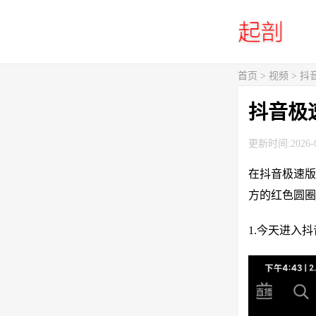
首页
>
视频
> 
抖音极
更新时间:2026-0
在抖音极速版
方的红色圆圈
1.今天进入