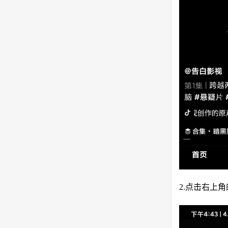
2.点击右上