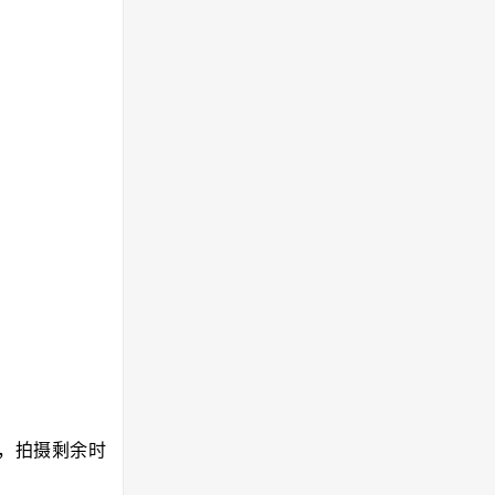
，拍摄剩余时