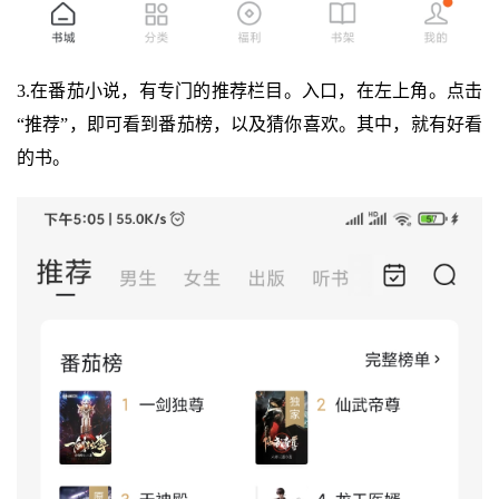
3.在番茄小说，有专门的推荐栏目。入口，在左上角。点击
“推荐”，即可看到番茄榜，以及猜你喜欢。其中，就有好看
的书。