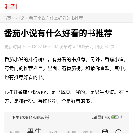
首页
>
小说
> 番茄小说有什么好看的书推荐
番茄小说有什么好看的书推荐
更新时间:2026-08-07 06:54:07 发布时间:1943天前 阅读:794次
番茄小说的排行榜中，有好看的书推荐。另外，番茄小说，
有专门的推荐栏目。里面，有番茄榜，和猜你喜欢。其中，
也有推荐好看的书。
1.打开番茄小说APP，是书城页。我的，是男生频道。在上
方，是排行榜。有推荐榜，全是好看的书；