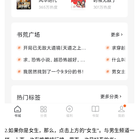
2.如果你是女生，那么，点击上方的“女生”。与男生频道一