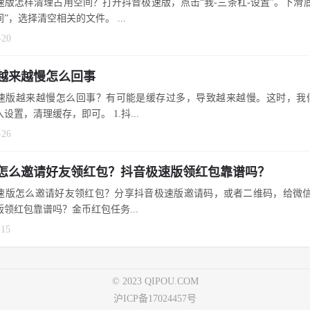
速版怎样清理占用空间？打开抖音极速版，点击“我-三条杠-设置”。下滑
”，选择清空相关的文件。 ...
-20
越来越慢怎么回事
速版越来越慢怎么回事？有可能是缓存过多，导致越来越慢。这时，我
设置，清理缓存，即可。 1.抖...
-26
怎么邀请好友领红包？抖音极速版领红包靠谱吗？
速版怎么邀请好友领红包？分享抖音极速版邀请码，或者二维码，给微信
版领红包靠谱吗？金币红包任务...
-15
© 2023 QIPOU.COM
沪ICP备17024457号