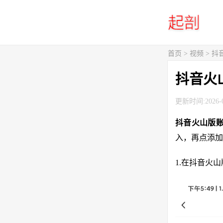
首页
>
视频
> 
抖音火
更新时间:2026-0
抖音火山版
入，再点添加
1.在抖音火