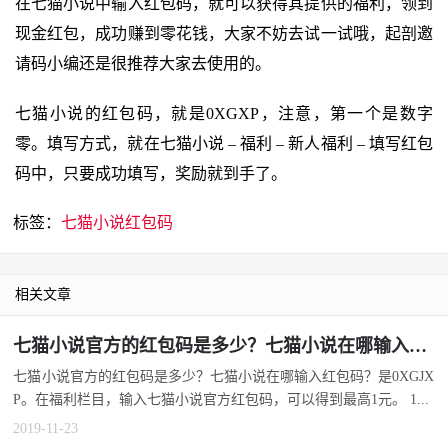
在七猫小说中输入红包码，就可以获得其提供的福利，领到
现金红包，成功赚到零花钱，大家不妨去试一试哦，起剖邀
请码小编还是很推荐大家去使用的。
七猫小说的红包码，就是0XGXP，注意，第一个是数字
零。填写方式，就在七猫小说 – 福利 – 新人福利 – 填写红包
码中，只要成功填写，奖励就到手了。
标签：
七猫小说红包码
相关文章
七猫小说官方的红包码是多少？七猫小说在哪输入红包码？
七猫小说官方的红包码是多少？七猫小说在哪输入红包码？是0XGJX
P。在福利栏目，输入七猫小说官方红包码，可以得到最高1元。 1...
2019-11-23