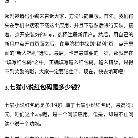
法了。
起剖邀请码小编来告诉大家，方法很简单哦。首先，我们得
先在手机中搜索下载这个应用，并且下载然后进行安装。接
着，点开安装好的app，选择注册新用户。然后，用自己的
新用户点开首页面之后，在导航栏中找到“福利”页，点开里
面的“新人福利”选项。最后，也是最重要的一步，那就是在
“填写红包码”之中，正确填写输入红包码，输入错误，是得
不到奖励的哦，大家一定要记住了。现在，快去填写吧！
3.七猫小说红包码是多少钱？
七猫小说红包码是多少钱？填了七猫小说红包码，最高得1
元。咱们这个app呢，是一个阅读应用，但是，却是不止阅
读小说一个功能。