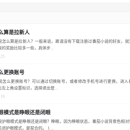
么算是拉新人
说怎么算是拉新人？一般来说，邀请没有下载注册过番茄小说的好友，就
取的奖励比较多一些，具体步...
-25
么更换账号
说怎么更换账号？可以通过切换账号，或者修改手机号进行更换，进入
击左上角设置标识，选择退出登...
-19
眼模式是睁眼还是闭眼
说护眼模式是睁眼还是闭眼？睁眼。因为睁眼状态，番茄小说背景色相对
闭护眼模式，是契合的。 1....