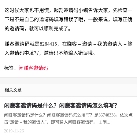
这时候大家也不用慌，起剖邀请码小编告诉大家，先检查一
下是不是自己的邀请码填写错误了哦，一般来说，填写正确
的邀请码，就可以顺利完成了。
赚客邀请码就是8264415，在赚客 – 邀请 – 我的邀请人 – 输
入邀请码中填写，邀请码不能输入错误哦。
标签：
闲赚客邀请码
相关文章
闲赚客邀请码是什么？闲赚客邀请码怎么填写？
闲赚客邀请码是什么？闲赚客邀请码怎么填写？是36748338。依次点
击“邀请 – 我的邀请人”，即可输入闲赚客邀请码。 1.闲...
2019-11-26