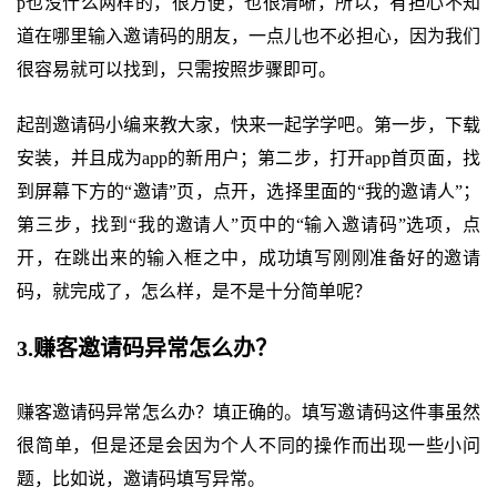
p也没什么两样的，很方便，也很清晰，所以，有担心不知
道在哪里输入邀请码的朋友，一点儿也不必担心，因为我们
很容易就可以找到，只需按照步骤即可。
起剖邀请码小编来教大家，快来一起学学吧。第一步，下载
安装，并且成为app的新用户；第二步，打开app首页面，找
到屏幕下方的“邀请”页，点开，选择里面的“我的邀请人”；
第三步，找到“我的邀请人”页中的“输入邀请码”选项，点
开，在跳出来的输入框之中，成功填写刚刚准备好的邀请
码，就完成了，怎么样，是不是十分简单呢？
3.赚客邀请码异常怎么办？
赚客邀请码异常怎么办？填正确的。填写邀请码这件事虽然
很简单，但是还是会因为个人不同的操作而出现一些小问
题，比如说，邀请码填写异常。