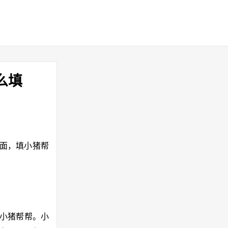
么填
”页面，填小猪帮
叫小猪帮帮。小