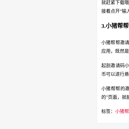
就赶紧下载哦
接着点开“输
3.小猪帮
小猪帮帮邀请
应用，既然是
起剖邀请码小
币可以进行悬
小猪帮帮的邀
的”页面，就
标签：
小猪帮