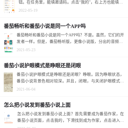
钮。在任务里，能填邀请码。点击“我的”，右上方也能填AS
814750305。 1....
2022-05-19
番茄畅听和番茄小说是同一个APP吗
番茄畅听和番茄小说是同一个APP吗？不是。虽然，它们的开
发者一样。但是，番茄畅听版，更像小说版，分出的音频AP
P。 1.番茄畅...
2021-05-23
番茄小说护眼模式是睁眼还是闭眼
番茄小说护眼模式是睁眼还是闭眼？睁眼。因为睁眼状态，
番茄小说背景色相对较深。并且，闭眼，与关闭护眼模式，
是契合的。 1....
2021-06-04
怎么把小说发到番茄小说上面
怎么把小说发到番茄小说上面？首先需要成为番茄作家，在
番茄小说页面，点击我的，下滑找到成为作家，点击进入填
写笔名和简介...