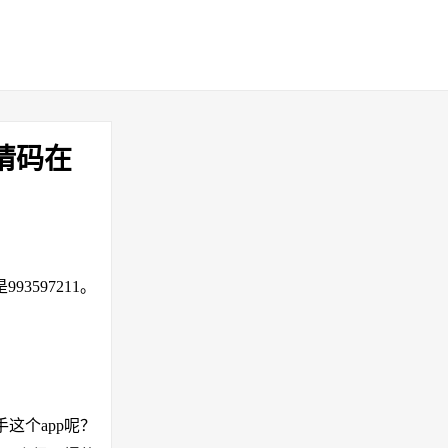
请码在
是993597211。
这个app呢？