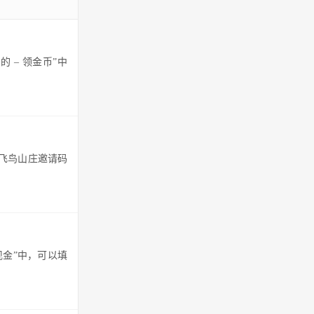
 – 领金币”中
写飞鸟山庄邀请码
现金”中，可以填