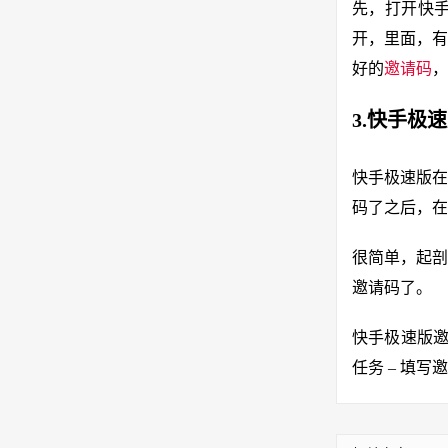
先，打开快
开，里面，有
好的
邀请码
，
3.快手极
快手极速版在
码了之后，在
很简单，起剖
邀请码了。
快手极速版邀
任务 – 填