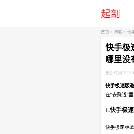
首页
>
博客
> 
快手极
哪里没
更新时间:2026-0
快手极速版
在“去赚钱”
1.快手极
快手极速版邀