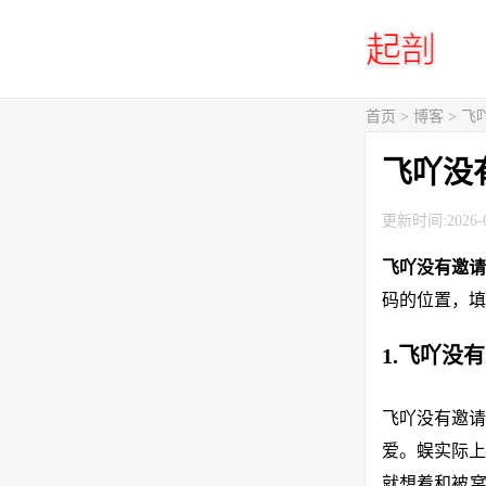
首页
>
博客
> 
飞吖没
更新时间:2026-0
飞吖没有邀
码的位置，填
1.飞吖没
飞吖没有邀请
爱。蜈实际上
就想着和被窝