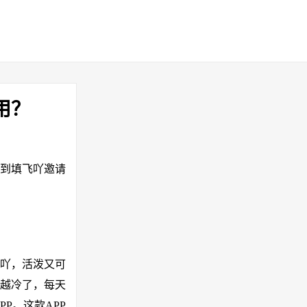
用？
，找到填飞吖邀请
飞吖，活泼又可
来越冷了，每天
P。这款APP