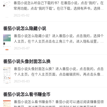
番茄小说怎么听自己下载的书？在番茄小说，点击“我的”。在
常用功能，点击“我的下载”。在已下载，选择有声书，选择作
品，收听...
2022-05-02
番茄小说怎么隐藏小说
番茄小说怎么隐藏小说？进入番茄小说，点击我的，选择个
人主页，在个人主页点击右上角三个点，进入隐私设置，看
到隐藏书架，...
2023-05-07
番茄小说头像封面怎么换
番茄小说头像封面怎么换？进入番茄小说，点击我的，点击
个人主页，在个人主页页面，点击编辑资料，再点击头像，
可以选择相机...
2023-05-03
番茄小说怎么看书赚金币
番茄小说怎么看书赚金币？番茄小说可以通过阅读赚番茄领