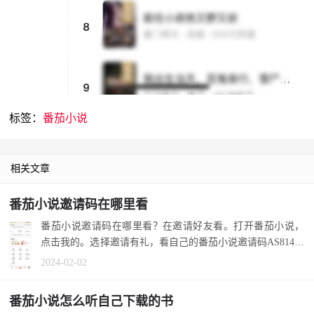
标签：
番茄小说
相关文章
番茄小说邀请码在哪里看
番茄小说邀请码在哪里看？在邀请好友看。打开番茄小说，
点击我的。选择邀请有礼，看自己的番茄小说邀请码AS81475
0305。 1.在...
2024-02-02
番茄小说怎么听自己下载的书