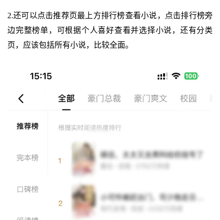
2.还可以点击推荐页最上方排行榜查看小说，点击排行榜旁
边完整榜单，可根据个人喜好查看并选择小说，还有分类
页，应该包括所有小说，比较全面。