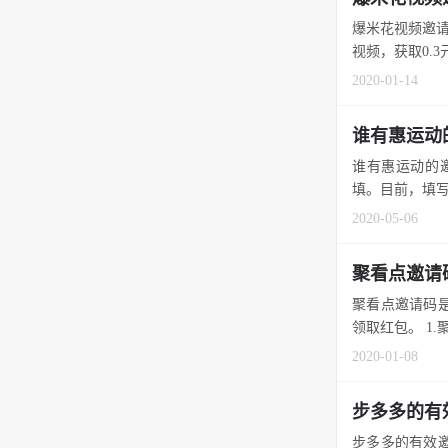
爆米花视频邀请
视频，获取0.3元
2020-01-14
谁有惠运动
谁有惠运动的邀
填。目前，填写惠
2020-05-06
聚看点邀请
聚看点邀请码是
领取红包。 1.
2020-01-08
步多多的有
步多多的有效邀