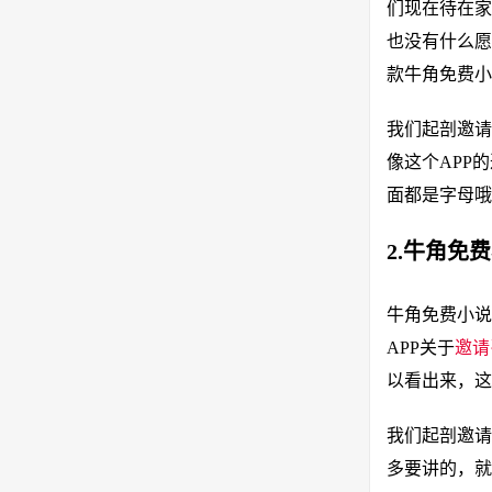
们现在待在家
也没有什么愿
款牛角免费小
我们起剖邀请
像这个APP
面都是字母哦
2.牛角免
牛角免费小说
APP关于
邀请
以看出来，这
我们起剖邀请
多要讲的，就