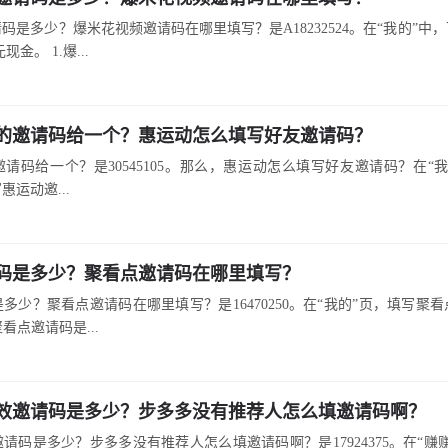
码是多少？爆米花视频邀请码在哪里填写？是A18232524。在“我的”中
现金。 1.爆...
的邀请码给一个？惠运动怎么填写好友邀请码？
请码给一个？是30545105。那么，惠运动怎么填写好友邀请码？在“我的
运动邀...
码是多少？聚看点邀请码在哪里填写？
多少？聚看点邀请码在哪里填写？是16470250。在“我的”页，填写聚
聚看点邀请码是...
效邀请码是多少？步多多没有推荐人怎么填邀请码啊？
请码是多少？步多多没有推荐人怎么填邀请码啊？是17924375。在“赚