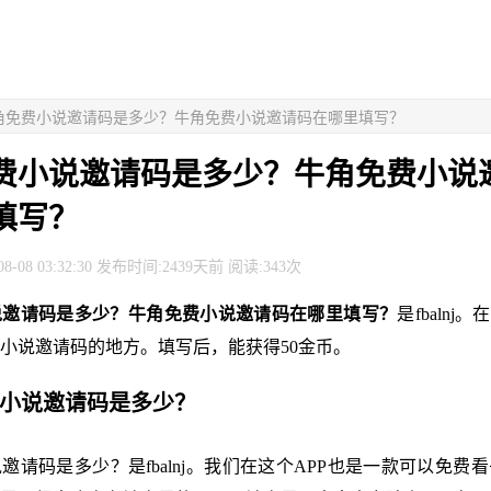
牛角免费小说邀请码是多少？牛角免费小说邀请码在哪里填写？
费小说邀请码是多少？牛角免费小说
填写？
8-08 03:32:30 发布时间:2439天前 阅读:343次
说邀请码是多少？牛角免费小说邀请码在哪里填写？
是fbalnj
小说邀请码的地方。填写后，能获得50金币。
费小说邀请码是多少？
邀请码是多少？是fbalnj。我们在这个APP也是一款可以免费