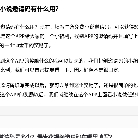
费小说邀请码有什么用？
邀请码有什么用？现在，填写牛角免费小说邀请码，可以获得5
就是这个APP给大家的一个小福利，找到APP的邀请码并且填写
P的一个50金币的奖励了。
到这个APP的奖励什么的都可以提现的，我们起剖邀请码的小
比例，我们可以自己提现看一下，因为好像不是很固定。
邀请码填写完成以后，就可以拿到这个奖励了，还是很简单的也
这个APP的奖励以后，我们就继续在这个APP上面看小说做任务
邀请码是多少？爆米花视频邀请码在哪里填写？