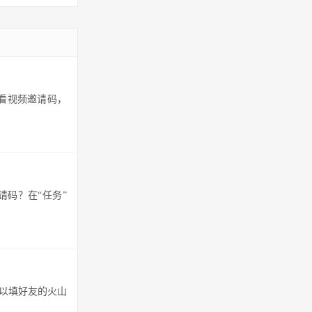
追看视频邀请码，
请码？在“任务”
可以填好友的火山