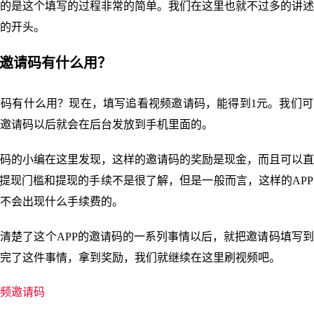
的是这个填写的过程非常的简单。我们在这里也就不过多的讲述
的开头。
频邀请码有什么用？
码有什么用？现在，填写追看视频邀请码，能得到1元。我们可
邀请码以后就会在后台发放到手机里面的。
码的小编在这里发现，这样的邀请码的奖励是现金，而且可以直
的提现门槛和提现的手续不是很了解，但是一般而言，这样的AP
不会出现什么手续费的。
清楚了这个APP的邀请码的一系列事情以后，就把邀请码填写
完了这件事情，拿到奖励，我们就继续在这里刷视频吧。
频邀请码