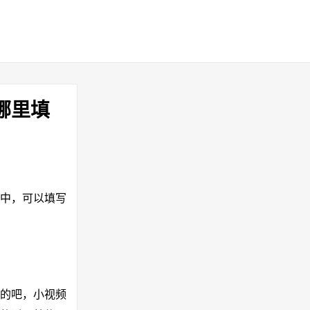
哪里填
务”中，可以填写
频的吧，小视频