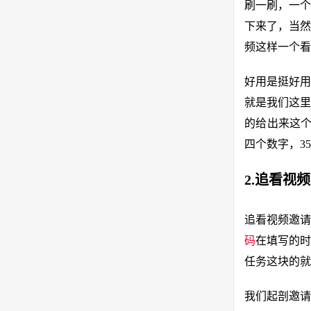
刷一刷，一个
下来了，当然
频这样一个看
好用是挺好用
就是我们这里
的给出来这个
四个数字，35
2.追看视
追看视频邀请码
码
在填写的时
任务这块的就
我们起剖邀请