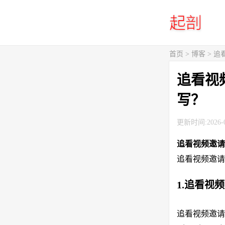
首页
>
博客
> 
追看视
写？
更新时间:2026-0
追看视频邀
追看视频邀请
1.追看视
追看视频邀请