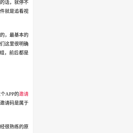
的话，就停不
件就是追看视
利的，最基本的
们这里很明确
两组，前后都是
个APP的
邀请
邀请码是属于
经很熟练的原