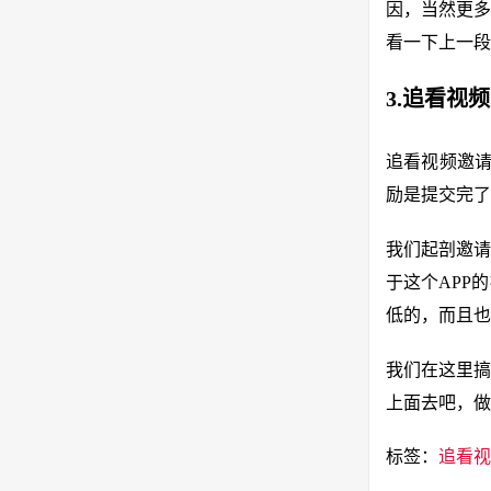
因，当然更多
看一下上一段
3.追看视
追看视频邀请
励是提交完了
我们起剖邀请
于这个APP
低的，而且也
我们在这里搞
上面去吧，做
标签：
追看视