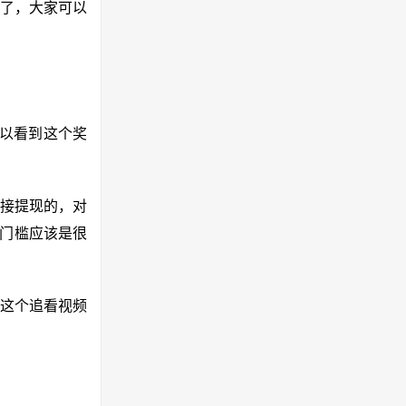
了，大家可以
以看到这个奖
接提现的，对
P门槛应该是很
到这个追看视频