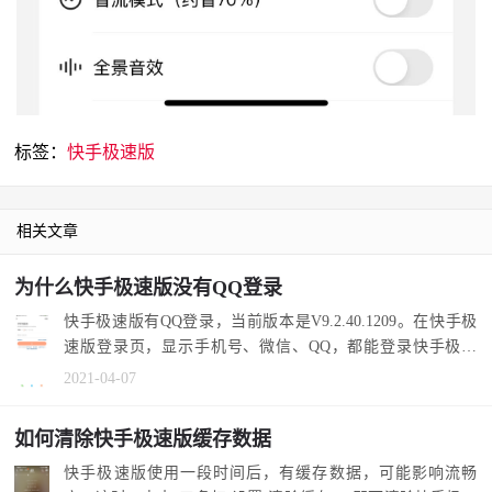
标签：
快手极速版
相关文章
为什么快手极速版没有QQ登录
快手极速版有QQ登录，当前版本是V9.2.40.1209。在快手极
速版登录页，显示手机号、微信、QQ，都能登录快手极速
版。 首先，在快...
2021-04-07
如何清除快手极速版缓存数据
快手极速版使用一段时间后，有缓存数据，可能影响流畅