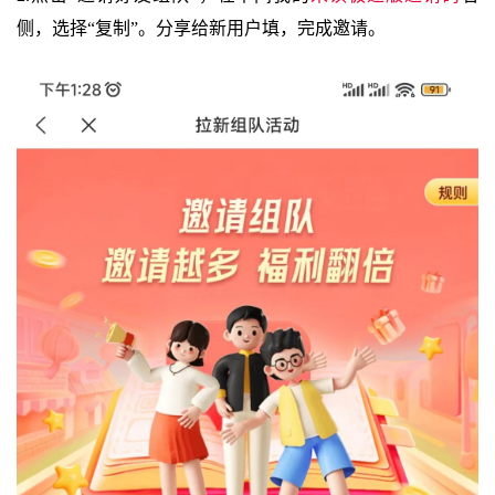
侧，选择“复制”。分享给新用户填，完成邀请。