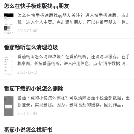
怎么在快手极速版找qq朋友
怎么在快手极速版找qq朋友关注？进入快手极速版，点击
我，进入个人主页。点击添加朋友，可以在推荐朋友一栏查
看。或者点击搜...
2023-07-06
番茄畅听怎么清理垃圾
番茄畅听怎么清理垃圾？在番茄畅听，还没清理缓存。在手
机桌面，长按番茄畅听，进入应用信息。点击“清除数据-清除
缓存”，确定...
2021-12-13
番茄下载的小说怎么删除
番茄下载的小说怎么删除？可以清除番茄小说全部数据，重
新登录，实现删除。因为，删除番茄的缓存。回到作品，还
是已下载。 1....
2021-07-04
番茄小说怎么找新书