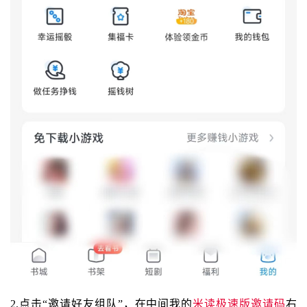
2.点击“邀请好友组队”，在中间我的
米读极速版邀请码
右