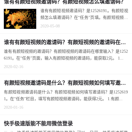
谁有有颜短视频邀请码？有颜短视频怎么填邀请码？
谁有有颜短视频邀请码？是12526191。有颜短视
频怎么填邀请码？在“任务”页填。有颜短视频官
方邀请码真的能领2元吗？真的，提交...
2020-05-08
谁有有颜短视频的邀请码？有颜短视频的邀请码在哪里输入？
谁有有颜短视频的邀请码？有颜短视频的邀请码在哪里输入？是1252
6191。在“任务”页面，输入有颜短视频的邀请码，能获取2元。 1...
2020-02-16
有颜短视频邀请码是什么？有颜短视频如何填写邀请码？
有颜短视频邀请码是什么？有颜短视频如何填写邀请码？是1252619
1。在“任务”栏目，填写有颜短视频邀请码，能获得2元。 1.有颜...
2020-01-16
快手极速版能不能用微信登录