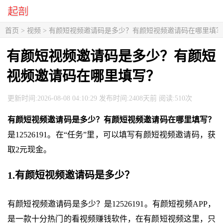
首页
>
视频
> 有颜短视频邀请码是多少？有颜短视频邀请码在哪里填
有颜短视频邀请码是多少？有颜短
视频邀请码在哪里填写？
更新时间:2026-08-08 04:10:29 发布时间:2408天前 阅读:510次
有颜短视频邀请码是多少？有颜短视频邀请码在哪里填写？
是12526191。在“任务”里，可以填写有颜短视频邀请码，获
取2元现金。
1.有颜短视频邀请码是多少？
有颜短视频邀请码是多少？是12526191。有颜短视频APP，
是一款十分热门的看视频赚钱软件，在有颜短视频这里，只