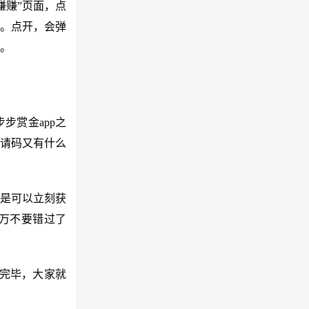
赚赚”页面，点
了。点开，会弹
。
步赏金app之
请码又有什么
是可以立刻获
千万不要错过了
写完毕，大家就