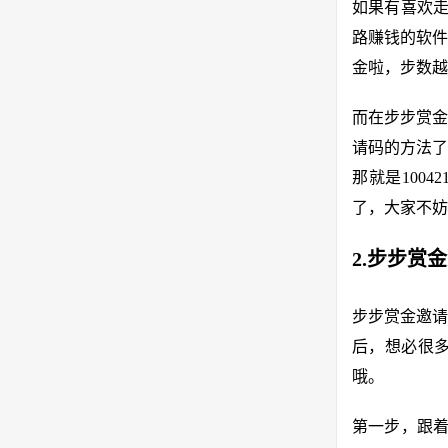
如果有喜欢走
路赚钱的软件
金啦，步数越
而在步步赏金
请码的方法了
那就是100
了，大家不妨
2.步步赏
步步赏金邀请
后，想必很
哦。
第一步，跟着