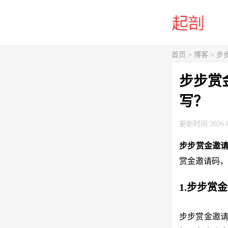
首页
>
博客
> 
步步赏
写？
更新时间:2026-0
步步赏金邀
赏金邀请码，
1.步步赏
步步赏金邀请