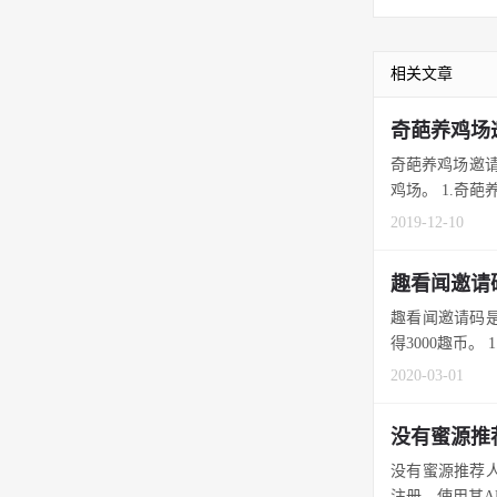
相关文章
奇葩养鸡场
奇葩养鸡场邀请
鸡场。 1.奇葩养
2019-12-10
趣看闻邀请
趣看闻邀请码是
得3000趣币。 
2020-03-01
没有蜜源推
没有蜜源推荐人
注册，使用其APP