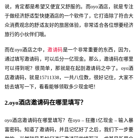
说，肯定都是希望又便宜又舒服的。而oyo酒店，就是专注
于做经济舒适型快捷酒店的一个软件了，它打造除了符合大
众消费观念的舒适友好的旅居体验，非常适合各位想要经济
旅行的小伙伴们哦。
而在oyo酒店之中，
邀请码
是一个非常重要的东西，因为，
通过填写邀请码，可以瓜分一亿现金。那么，邀请码在哪里
可以得到呢？很简单，那就是在起剖邀请码之中了。oyo酒
店邀请码，就是15711338，一共八位数，很好记住，大家不
妨去填写一下，看看能够领取多少现金吧！
2.oyo酒店邀请码在哪里填写？
oyo酒店邀请码在哪里填写？在oyo – 狂撒1亿现金 – 输入暴
富密码。知道了邀请码，并且记忆好了之后，我们下一步要