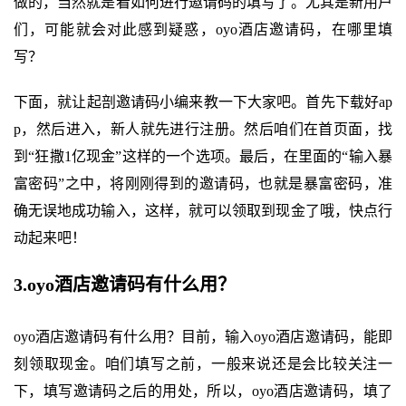
做的，当然就是看如何进行邀请码的填写了。尤其是新用户
们，可能就会对此感到疑惑，oyo酒店邀请码，在哪里填
写？
下面，就让起剖邀请码小编来教一下大家吧。首先下载好ap
p，然后进入，新人就先进行注册。然后咱们在首页面，找
到“狂撒1亿现金”这样的一个选项。最后，在里面的“输入暴
富密码”之中，将刚刚得到的邀请码，也就是暴富密码，准
确无误地成功输入，这样，就可以领取到现金了哦，快点行
动起来吧！
3.oyo酒店邀请码有什么用？
oyo酒店邀请码有什么用？目前，输入oyo酒店邀请码，能即
刻领取现金。咱们填写之前，一般来说还是会比较关注一
下，填写邀请码之后的用处，所以，oyo酒店邀请码，填了