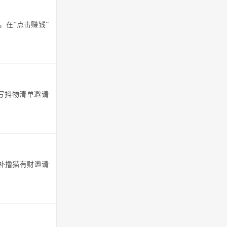
，在“点击赚钱”
填写抖物清单邀请
填补撸猫有财邀请