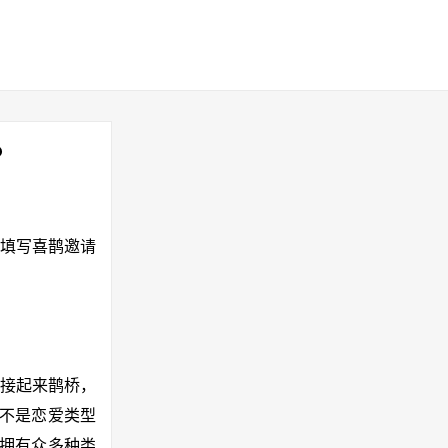
？
要填写喜鹊邀请
连接起来鹊桥，
可不是恋爱类型
内拥有众多种类