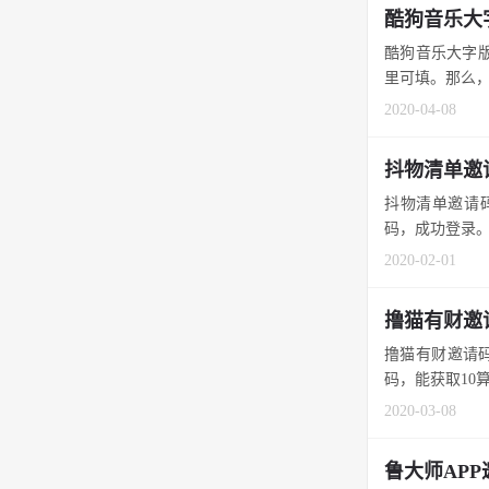
酷狗音乐大
酷狗音乐大字版
里可填。那么，
2020-04-08
抖物清单邀
抖物清单邀请码
码，成功登录。 
2020-02-01
撸猫有财邀
撸猫有财邀请码
码，能获取10算力
2020-03-08
鲁大师AP