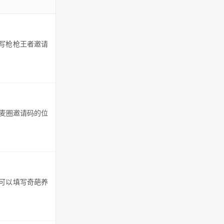
填写枪枪王者邀请
小麦圈邀请码的位
，可以填写奇葩养