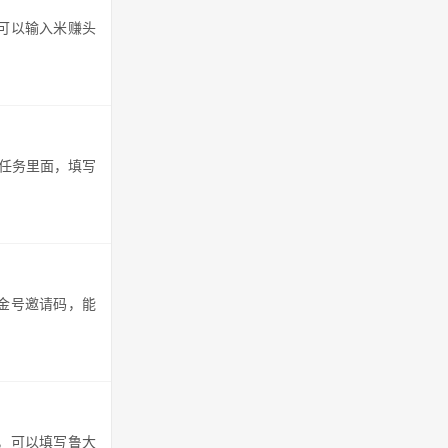
，可以输入米赚头
手任务里面，填写
淘金号邀请码，能
目，可以填写鲁大