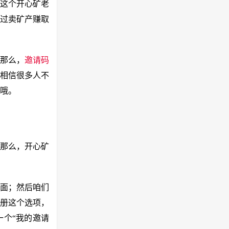
这个开心矿老
过卖矿产赚取
那么，
邀请码
，相信很多人不
哦。
。那么，开心矿
页面；然后咱们
册这个选项，
一个“我的邀请