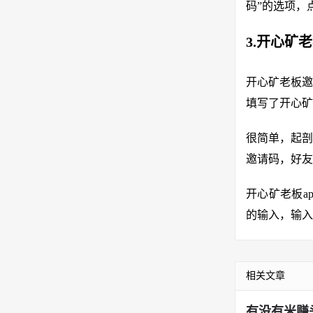
码”的选项，
3.开心矿
开心矿老板邀
填写了开心矿
很简单，起剖
邀请码，好友
开心矿老板a
的输入，输入
相关文章
有没有米赚