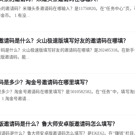
的邀请码？米赚头条邀请码在哪输入？是11750820。在“任务中心”页
币。 1.有没...
邀请码是什么？火山极速版填写好友的邀请码在哪填？
码是什么？火山极速版填写好友的邀请码在哪填？是202485318。在新
版邀请码，能...
码是多少？淘金号邀请码在哪里填写？
多少？淘金号邀请码在哪里填写？是5010582582。在“任务”中，填写
 1.淘金号邀请...
版邀请码是什么？鲁大师安卓版邀请码怎么填写？
请码是什么？鲁大师安卓版邀请码怎么填写？是EKE62。在“赚钱”栏