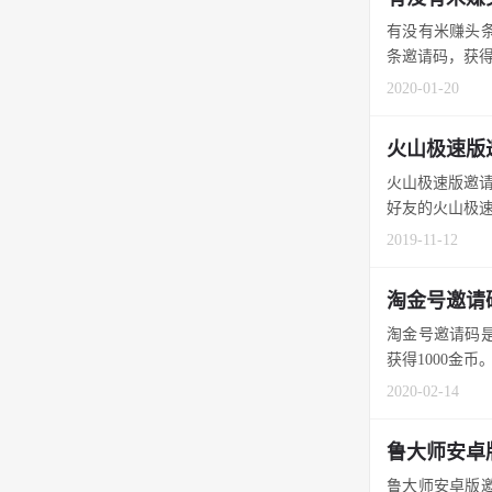
有没有米赚头条
条邀请码，获得金
2020-01-20
火山极速版
火山极速版邀请
好友的火山极速
2019-11-12
淘金号邀请
淘金号邀请码是
获得1000金币。
2020-02-14
鲁大师安卓
鲁大师安卓版邀