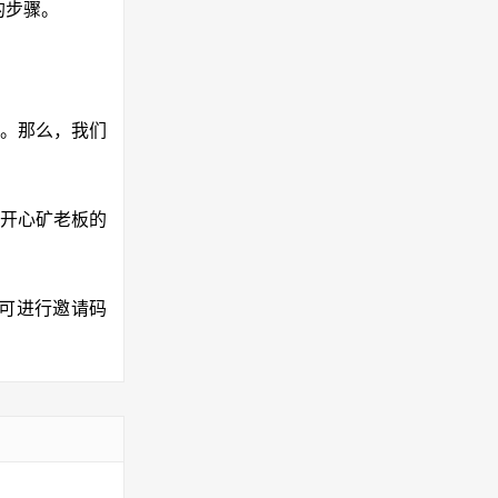
的步骤。
。那么，我们
开心矿老板的
即可进行邀请码