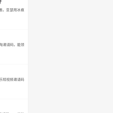
？
者。亚瑟用冰痕
一淘邀请码，能领
秘乐短视频邀请码