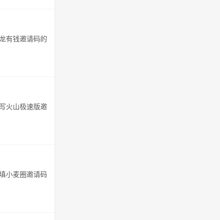
恐龙有钱邀请码的
填写火山极速版邀
到填小麦圈邀请码