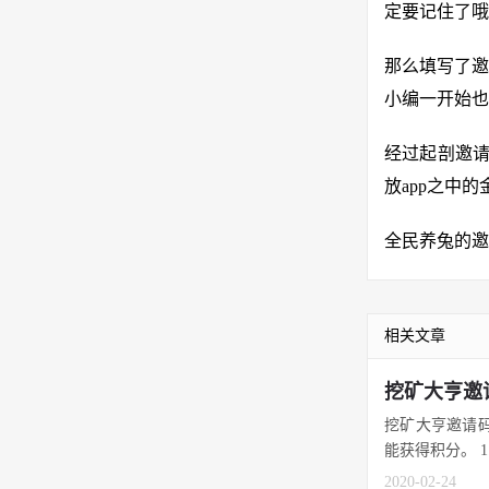
定要记住了哦
那么填写了邀
小编一开始也
经过起剖邀请
放app之中
全民养兔的邀
相关文章
挖矿大亨邀
挖矿大亨邀请码
能获得积分。 1
2020-02-24