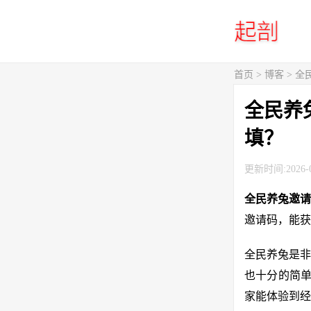
首页
>
博客
> 
全民养
填？
更新时间:2026-0
全民养兔邀请
邀请码，能获
全民养兔是非
也十分的简单
家能体验到经