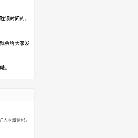
耽误时间的。
，就会给大家发
励哦。
挖矿大亨邀请码，