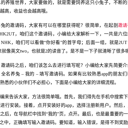
己的养殖世界，大家要做的，就是需要饲养这只小兔子，不断的
越高，收益也会越高哦。
养兔的邀请码，大家有可以在哪里获得呢？很简单，在起剖
邀请
HK2UT，咱们这个邀请码，小编给大家解析一下，一共是六
NHK，咱们可以看做“你好看”的首字母；后面一组，就是2U
来就像英文two，也就是2的读音了。是不是一下子就清晰了很多
了邀请码之后，咱们该怎么去进行填写呢？小编给大家先简要介
全名养兔 – 我的 – 填写邀请码。如果有比较熟悉app的朋友
熟悉的小伙伴们不必担心，下面是小编给大家的详细流程。
编来告诉大家，方法很简单哦。首先，我们得先在手机中搜索下
进行安装。接着，点开安装好的app，选择注册新用户。然后
之后，在导航栏中找到“我的”页，点开。最后，也是最重要的
”之中，正确填写输入邀请码。要知道，输入错误，是得不到奖