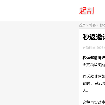
首页
>
博客
> 
秒返邀
更新时间:2026-0
秒返邀请码
绑定领取奖励
秒返邀请码如
题时， 就起
大。
这种事实对本