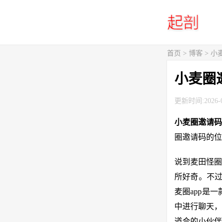
首页
>
博客
> 
小麦圈
更新时间:2026-0
小麦圈邀请
圈邀请码的位
说到麦田怪圈
所好奇。不过
麦圈app是
中进行聊天，
道合的小伙伴