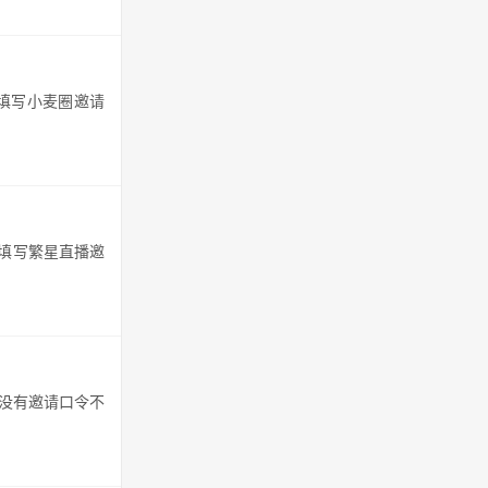
以填写小麦圈邀请
以填写繁星直播邀
省没有邀请口令不