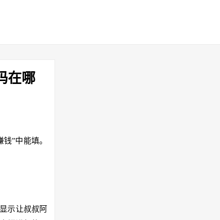
码在哪
击赚钱”中能填。
体显示让叔叔阿