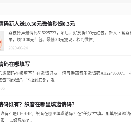
码新人送10.30元微信秒提0.3元
荔枝铃声邀请码515225723，填后，好友拆100元红包。新人下载
录，领10.30元红包。最低0.3元提现，秒到微信。...
2020-06-24
请码在哪填写
乐邀请码在哪填写？在邀请好友，填写番茄音乐邀请码AH224950971
.点击“领现金”，下拉到底部，发...
-06
邀请码谁有？织音在哪里填邀请码？
码谁有？是L16HHF。织音在哪里填邀请码？在“任务”中填。那填织音邀
。 1.织音APP...