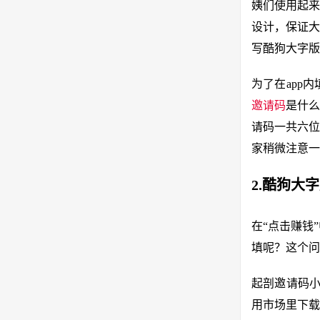
姨们使用起来
设计，保证大
写酷狗大字版
为了在app
邀请码
是什么
请码一共六位
家稍微注意一
2.酷狗大
在“点击赚钱
填呢？这个问
起剖邀请码小
用市场里下载