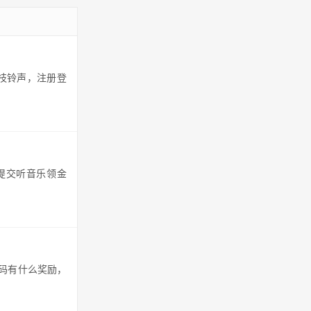
荔枝铃声，注册登
，提交听音乐领金
请码有什么奖励，