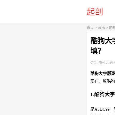
首页
>
音乐
> 
酷狗大
填？
更新时间:2026-0
酷狗大字版
现在，填酷狗
1.酷狗大
是A8DC9