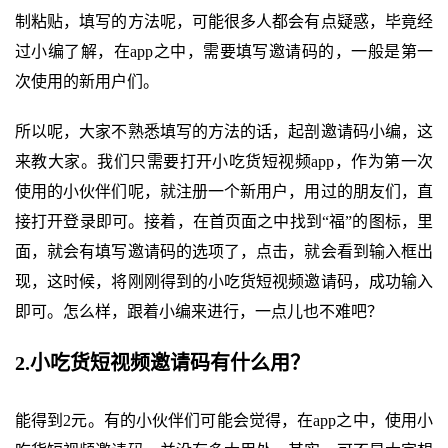
制粘贴，填写的方法呢，可能很多人都会有点疑惑，毕竟经
过小编了解，在app之中，需要填写邀请码的，一般是第一
次使用的新用户们。
所以呢，大家不熟悉填写的方法的话，起剖邀请码小编，这
来教大家。我们只需要打开小吃货短视频app，作为第一次
使用的小伙伴们呢，就注册一个新用户，用过的朋友们，直
接打开登录即可。接着，在首页面之中找到“福”的图标，里
面，就会有填写邀请码的选项了，点击，就会看到输入框出
现，这时候，将刚刚得到的小吃货短视频邀请码，成功输入
即可。怎么样，跟着小编来进行，一点儿也不难吧？
2.小吃货短视频邀请码有什么用？
能得到2元。有的小伙伴们可能会觉得，在app之中，使用小