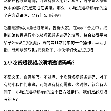
吃货短视频邀请码，并没有多大用处，其实，可不是大家想
象中的那样只是完成任务哦。那么，小吃货短视频app的这
个官方邀请码，又有什么用处呢？
起剖邀请码小编经过亲测，告诉大家，在app平台之中，找
到正确位置进行小吃货短视频邀请码的填写，将会获得平台
给予2元现金奖励哦，真的是非常简单的一个操作，动动手
指，就可以领取到2元奖励了，小伙伴们快去试试吧！
3.小吃货短视频必须填邀请码吗？
不是必须，自愿填写。不过呢，小吃货短视频邀请码，对于
有的小伙伴们来说，可能没有特别需求，这时候，就会有人
问了，小吃货短视频app的这个官方邀请码，我们是必须填
写的吗？