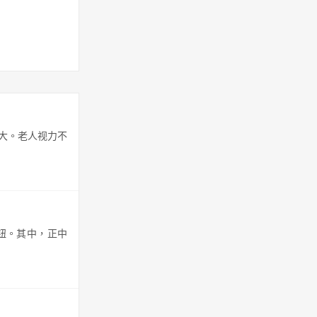
大。老人视力不
钮。其中，正中