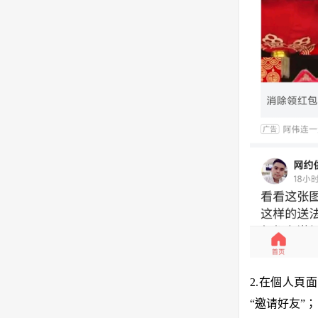
2.在個人頁
“邀请好友”；