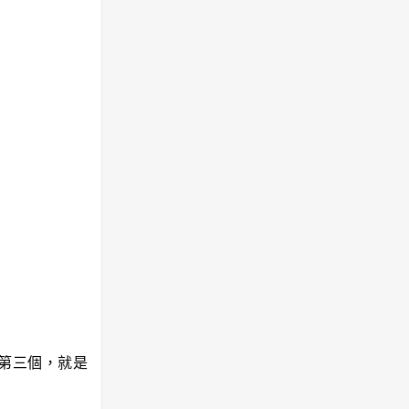
第三個，就是