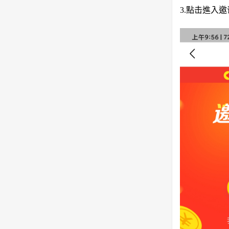
3.點击進入