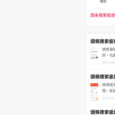
頭条搜索极速
頭條搜索极
頭條搜
好，也
2021-06
頭條搜索极
頭條搜
間，就
2021-05
頭條搜索极