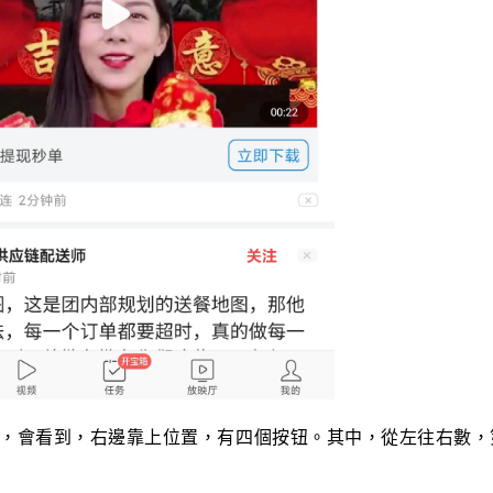
面，會看到，右邊靠上位置，有四個按钮。其中，從左往右數，