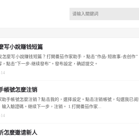
麼写小說赚钱短篇
說怎麼写小說赚钱短篇？打開番茄作家助手，點击“作品-短故事-去创作
容，點击“下一步-继续發布”。發布設定，确認提交。
-14
手帳號怎麼注销
家助手帳號怎麼注销？點击我的，選择設定。點击注销帳號，勾選我已阅
输入驗證碼。继续下一步，注销。 1.打開番茄作家...
-14
听怎麼邀请新人