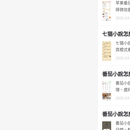
苹果番
择微信邀
2026-03
七猫小說怎
七猫小
頁模式看
2026-03
番茄小說怎
番茄小
理，選择
2026-03
番茄小說怎
番茄小
日間。點