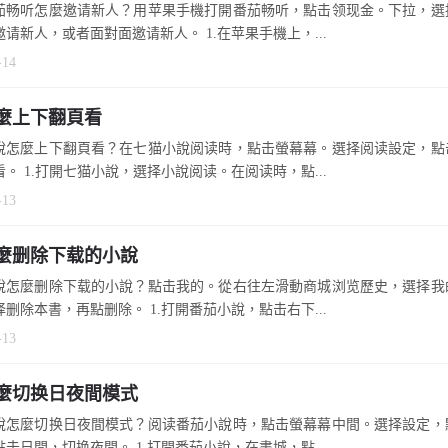
茄畅听怎麼邀请新人？用苹果手機打開番茄畅听，點击领现金。下拉，選
请新人，或者面對面邀请新人。 1.在苹果手機上，...
-14
麼上下翻頁看
說怎麼上下翻頁看？在七猫小說阅读時，點击螢幕幕。選择阅读設定，點
。 1.打開七猫小說，選择小說阅读。在阅读時，點...
-13
麼删除下载的小說
說怎麼删除下载的小說？點击我的。從右往左滑動商城浏览歷史，選择我
删除本書，再點删除。 1.打開番茄小說，點击右下...
-13
麼切换日夜間模式
說怎麼切换日夜間模式？阅读番茄小說時，點击螢幕幕中間。選择設定，
击日間，切换夜間。 1.打開番茄小說，在書城，點...