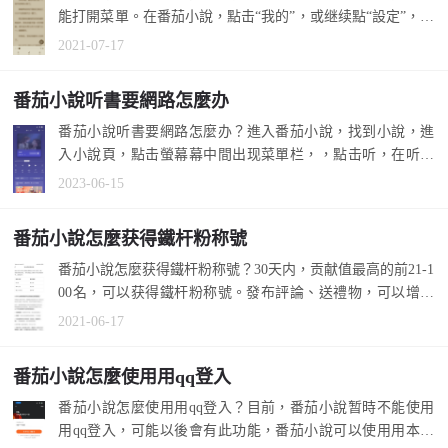
能打開菜單。在番茄小說，點击“我的”，或继续點“設定”，能
看到菜單。 ...
2021-07-17
番茄小說听書要網路怎麼办
番茄小說听書要網路怎麼办？進入番茄小說，找到小說，進
入小說頁，點击螢幕幕中間出现菜單栏，，點击听，在听書
頁，選择下载...
2023-06-15
番茄小說怎麼获得鐵杆粉称號
番茄小說怎麼获得鐵杆粉称號？30天内，贡献值最高的前21-1
00名，可以获得鐵杆粉称號。發布評論、送禮物，可以增加
贡献值。 1....
2021-06-17
番茄小說怎麼使用用qq登入
番茄小說怎麼使用用qq登入？目前，番茄小說暂時不能使用
用qq登入，可能以後會有此功能，番茄小說可以使用用本機