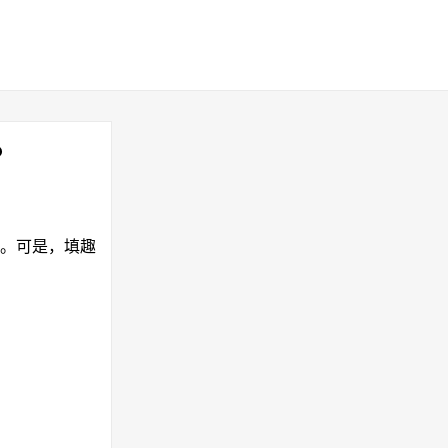
？
填。可是，填趣