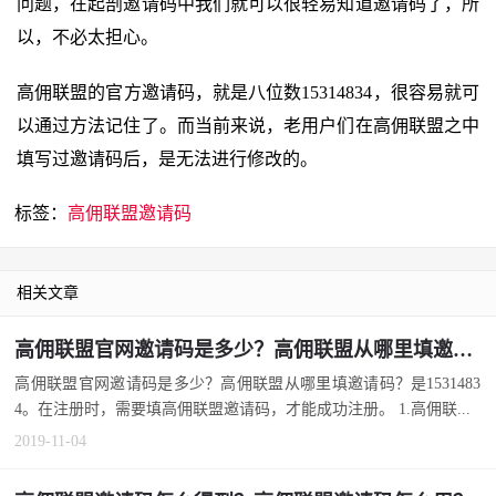
问题，在起剖邀请码中我们就可以很轻易知道邀请码了，所
以，不必太担心。
高佣联盟的官方邀请码，就是八位数15314834，很容易就可
以通过方法记住了。而当前来说，老用户们在高佣联盟之中
填写过邀请码后，是无法进行修改的。
标签：
高佣联盟邀请码
相关文章
高佣联盟官网邀请码是多少？高佣联盟从哪里填邀请码？
高佣联盟官网邀请码是多少？高佣联盟从哪里填邀请码？是1531483
4。在注册时，需要填高佣联盟邀请码，才能成功注册。 1.高佣联...
2019-11-04