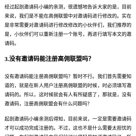
经过起剖邀请码小编的亲测，很遗憾地告诉大家的是，目前
来说，我们是不能在高佣联盟中对邀请码进行修改的。实在
是非常需要对邀请码进行修改修改的小伙伴们，我们推荐的
是，小伙伴们可以重新注册一个账号，再进行填写本文的邀
请码。
3.没有邀请码能注册高佣联盟吗？
没有邀请码能注册高佣联盟吗？暂时不行。我们首先需要知
道的，就是在新人用户注册高佣联盟的时候，时必须填写邀
请码的。所以，这时候就会有人有所疑惑了，那就是，没有
邀请码，注册高佣联盟会有什么问题吗？
起剖邀请码小编亲测后得知，目前来说，一定是需要邀请码
才可以成功完成注册的。不过，这也不是什么需要太担忧的