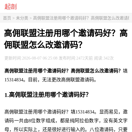
首页
> 未分类 > 高佣联盟注册用哪个邀请码好？高佣联盟怎么改邀请
高佣联盟注册用哪个邀请码好？高
佣联盟怎么改邀请码？
更新时间:2026-08-07 06:25:08 发布时间:2472天前 阅读:342次
高佣联盟注册用哪个邀请码好？高佣联盟怎么改邀请码？
填
15314834。目前，无法更改高佣联盟邀请码。
1.高佣联盟注册用哪个邀请码好？
高佣联盟注册用哪个邀请码好？填15314834。显而易见，邀
请码一共由8位数字组成，都是纯阿拉伯数字，没有英文字
母，所以实际上，还是很好进行输入的。八位邀请码，只要