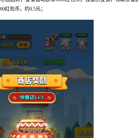
00红包币，约0.5元；