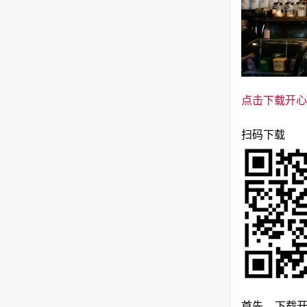
点击下载开心
扫码下载
首先，下载开