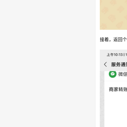
接着，返回个