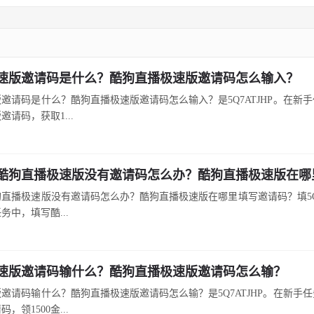
速版邀请码是什么？酷狗直播极速版邀请码怎么输入？
邀请码是什么？酷狗直播极速版邀请码怎么输入？是5Q7ATJHP。在新
请码，获取1...
酷狗直播极速版没有邀请码怎么办？酷狗直播极速版在哪
直播极速版没有邀请码怎么办？酷狗直播极速版在哪里填写邀请码？填5Q7
务中，填写酷...
速版邀请码输什么？酷狗直播极速版邀请码怎么输？
邀请码输什么？酷狗直播极速版邀请码怎么输？是5Q7ATJHP。在新手
，领1500金...