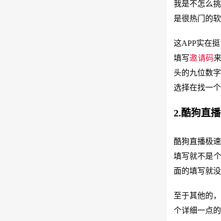
我是不怎么挑
是很热门的软
这APP实在
填写
邀请码
头的九位数字
选择在找一个
2.酷狗直
酷狗直播极速
填写就不是个
面的填写就没
至于其他的，
个详细一点的