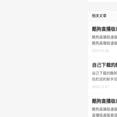
相关文章
酷狗直播极
酷狗直播极速版
酷狗直播极速版邀
2019-11-06
自己下载的
自己下载的酷狗
包栏目的新手任
2019-11-07
酷狗直播极
酷狗直播极速版
直播极速版邀请码