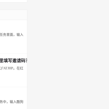
手任务里面，输入
里填写邀请码？
ATJHP。在红
任务中，输入酷狗