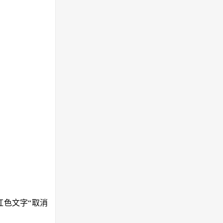
红色文字“取消