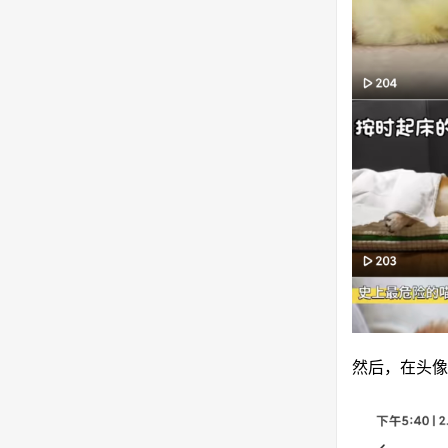
然后，在头像