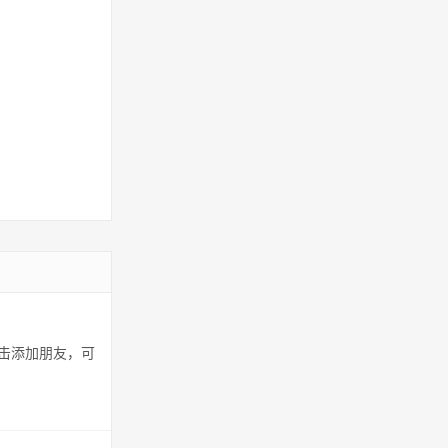
击添加朋友，可