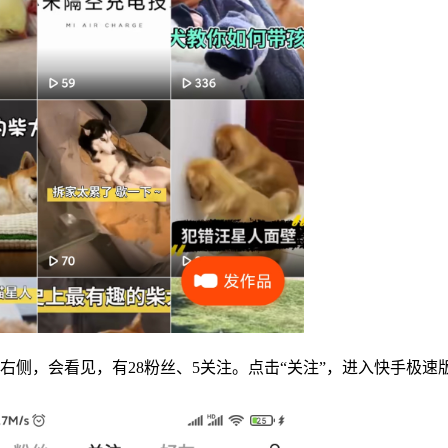
右侧，会看见，有28粉丝、5关注。点击“关注”，进入快手极速