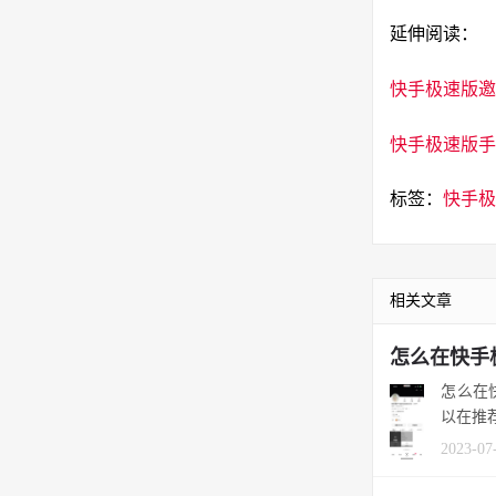
延伸阅读：
快手极速版邀
快手极速版手
标签：
快手极
相关文章
怎么在快手
怎么在
以在推
2023-07