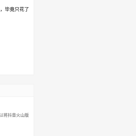
，毕竟只花了
以将抖音火山版