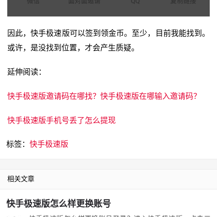
因此，快手极速版可以签到领金币。至少，目前我能找到。
或许，是没找到位置，才会产生质疑。
延伸阅读：
快手极速版邀请码在哪找？快手极速版在哪输入邀请码？
快手极速版手机号丢了怎么提现
标签：
快手极速版
相关文章
快手极速版怎么样更换账号