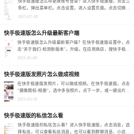
快手极速版怎么样更换账号登录？进入快手极速版，点击三
条杠，弹出菜单栏。点击设置，进入设置页面。点击切换账
号，点击添加...
2023-07-18
快手极速版怎么升级最新客户端
快手极速版怎么升级最新客户端？在快手极速版设置中，点
击“关于我们-检测新版本”，升级。在应用商店，搜快手极速
版，也能升级...
2021-05-09
快手极速版发照片怎么做成视频
在快手极速版发照片，可以做成视频。在快手极速版，点击
“摄像图标-相册”，选中多张照片。点下一步，或一键出片，
自动做成视频...
2021-03-18
快手极速版的私信怎么看
快手极速版的私信怎么看？进入快手极速版，点击消息，选
择私信，可以查看私信消息，也可以看到群聊消息、小店客