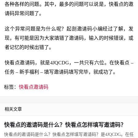
各种各样的问题。其中，最多的问题可以说是，快看点的邀
请码异常问题了。
这个异常问题是为什么呢？起剖邀请码小编经过了解，发
现，有可能是因为大家填错了邀请码，输入的时候错误，或
者记忆的时候出错了。
快看点邀请码，就是4JQCDG，一共只有六位。在快看点 –
任务 – 新手福利 – 填写邀请码填写完毕，就成功了。
标签：
快看点邀请码
相关文章
快看点的邀请码是什么？快看点怎样填写邀请码？
快看点的邀请码是什么？快看点怎样填写邀请码？是4JQCDG。在任