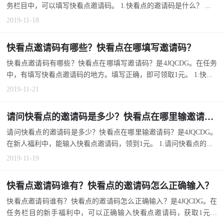
务栏目中，可以填写快看点邀请码。 1.快看点的邀请码是什么？ ...
2019-11-18
快看点邀请码有哪些？快看点在哪填写邀请码？
快看点邀请码有哪些？快看点在哪填写邀请码？是4JQCDG。在任务
中，有填写快看点邀请码的地方。填写正确，即可领取1元。 1.快...
2019-11-21
请问快看点的邀请码是多少？快看点在哪里输邀请码？
请问快看点的邀请码是多少？快看点在哪里输邀请码？是4JQCDG。
在新人福利中，能输入快看点邀请码，领到1元。 1.请问快看点的...
2019-11-19
快看点邀请码谁有？快看点的邀请码怎么正确输入？
快看点邀请码谁有？快看点的邀请码怎么正确输入？是4JQCDG。在
任务栏目的新手福利中，可以正确输入快看点邀请码，获取1元。