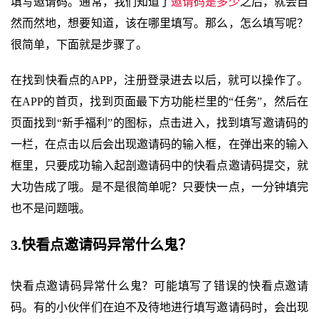
填写邀请码。通常，我们知道了
邀请码是多少
之后，就会自
然而然地，想要知道，该在哪里填写。那么，怎么填写呢？
很简单，下面就是步骤了。
在找到快看点的APP，注册登录进去以后，就可以操作了。
在APP的首页，找到页面最下方功能栏里的“任务”，然后在
页面找到“新手福利”的图标，点击进入，找到填写邀请码的
一栏，在点击以后会出现邀请码的输入框，在弹出来的输入
框里，只要成功输入起剖邀请码中的快看点邀请码提交，就
大功告成了哦。是不是很简单呢？只要快一点，一分钟填完
也不是问题哦。
3.快看点邀请码异常什么鬼？
快看点邀请码异常什么鬼？可能填写了错误的快看点邀请
码。有的小伙伴们在迫不及待地进行填写邀请码时，会出现