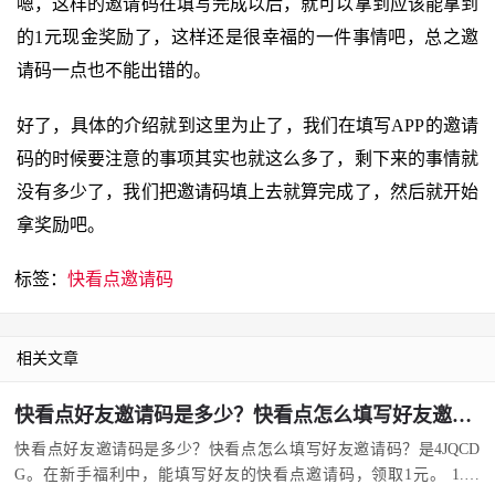
嗯，这样的邀请码在填写完成以后，就可以拿到应该能拿到
的1元现金奖励了，这样还是很幸福的一件事情吧，总之邀
请码一点也不能出错的。
好了，具体的介绍就到这里为止了，我们在填写APP的邀请
码的时候要注意的事项其实也就这么多了，剩下来的事情就
没有多少了，我们把邀请码填上去就算完成了，然后就开始
拿奖励吧。
标签：
快看点邀请码
相关文章
快看点好友邀请码是多少？快看点怎么填写好友邀请码？
快看点好友邀请码是多少？快看点怎么填写好友邀请码？是4JQCD
G。在新手福利中，能填写好友的快看点邀请码，领取1元。 1.快