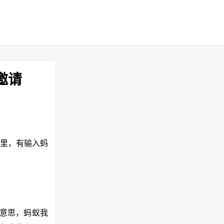
邀请
任务里，有输入蚂
有意思，蚂蚁我