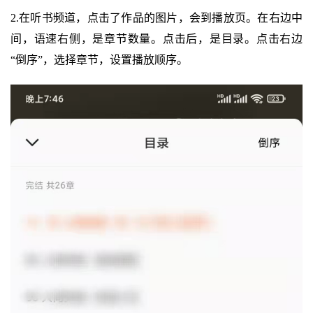
2.在听书频道，点击了作品的图片，会到播放页。在右边中
间，语速右侧，是章节数量。点击后，是目录。点击右边
“倒序”，选择章节，设置播放顺序。