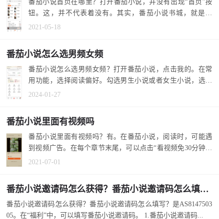
番茄小说首页在哪里？打开番茄小说，并没有出现“首页”按
钮。这，并不代表着没有。其实，番茄小说书城，就是首
页。 1.每次打开...
2021-05-18
番茄小说怎么选男频女频
番茄小说怎么选男频女频？打开番茄小说，点击我的。在常
用功能，选择阅读偏好。勾选男生小说或者女生小说，选择
保存。 1.在番...
2024-01-27
番茄小说里面有视频吗
番茄小说里面有视频吗？有。在番茄小说，阅读时，可能遇
到视频广告。在每个章节末尾，可以点击“看视频免30分钟广
告”。 1.在番...
2021-07-01
番茄小说邀请码怎么获得？番茄小说邀请码怎么填写？
番茄小说邀请码怎么获得？番茄小说邀请码怎么填写？是AS8147503
05。在“福利”中，可以填写番茄小说邀请码。 1.番茄小说邀请码...