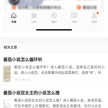
相关文章
番茄小说怎么循环听
番茄小说怎么循环听？进入番茄小说，选择自己喜欢的小
说，进入小说页，点击屏幕中间出现菜单栏，选择“听”，听书
页选择定时，...
2023-06-24
番茄小说双女主的小说怎么搜
番茄小说双女主的小说怎么搜？进入番茄小说，来到页面，
可在书城页上方搜索栏，搜索双女主关键词，也可以点击下