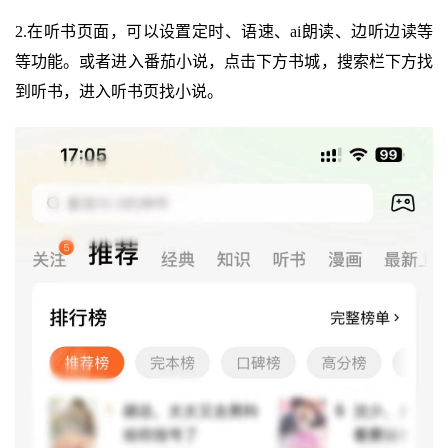
2.在听书页面，可以设置定时、语速、ai朗读、边听边读等
等功能。或者进入番茄小说，点击下方书城，搜索栏下方找
到听书，进入听书页找小说。