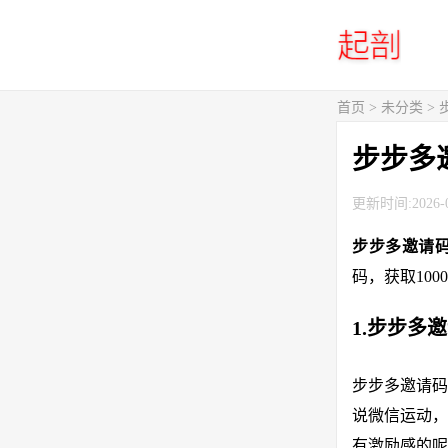
首页
> 未分类 
步步多
更新时间:2026-0
步步多邀请
码，获取100
1.步步多
步步多邀请码
说微信运动，
有激励感的呢