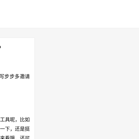
？
，填写步步多邀请
的工具呢，比如
一下，还是挺
来看哦，还可